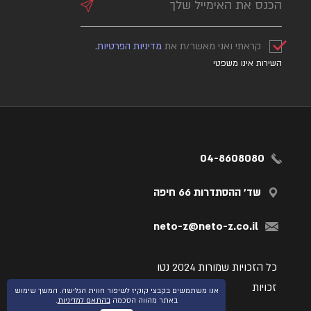
קראתי ואני מאשר/ת את
מדיניות הפרטיות.
השירות אינו משפטי
04-8608080
שד' ההסתדרות 66 חיפה
neto-z@neto-z.co.il
כל הזכויות שמורות 2024 נטו
זכויות
אנו משתמשים בקבצי קוקיז לשיפור חווית הגלישה. המשך שימוש
באתר מהווה הסכמה
בהתאם למדיניות
.