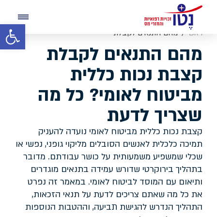
פרטיך התקבלו בהצלחה, נציגינו יצרו איתך קשר תוך 24 שעות
פתח סרגל 
ראשי
מהם התנאים לקבלת
חזרה לעמוד הבית
קצבת נכות כללית
השירות אינו משפטי
מהם התנאים לקבלת
מביטוח לאומי? כל מה
שצריך לדעת
קצבת נכות כללית
מביטוח לאומי? כל מה
שצריך לדעת
קצבת נכות כללית מביטוח לאומי נועדה להעניק
תמיכה כלכלית לאנשים הסובלים מליקוי גופני, נפשי או
שכלי שמשפיע משמעותית על כושר עבודתם. מדובר
בתהליך בירוקרטי שדורש עמידה בתנאים מוגדרים
ותיאום עם המוסד לביטוח לאומי. במאמר זה נפרט
את כל מה שאתם צריכים לדעת על תנאי הזכאות,
התהליך הנדרש להגישת תביעה, וההטבות הנוספות