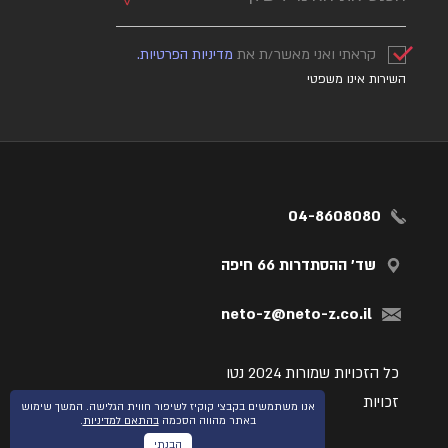
קראתי ואני מאשר/ת את
מדיניות הפרטיות.
השירות אינו משפטי
04-8608080
שד' ההסתדרות 66 חיפה
neto-z@neto-z.co.il
כל הזכויות שמורות 2024 נטו
זכויות
אנו משתמשים בקבצי קוקיז לשיפור חווית הגלישה. המשך שימוש
באתר מהווה הסכמה
בהתאם למדיניות
.
הבנתי