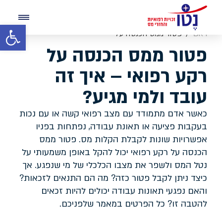
פרטיך התקבלו בהצלחה, נציגינו יצרו איתך קשר תוך 24 שעות
פתח סרגל 
ראשי
פטור ממס הכנסה על
חזרה לעמוד הבית
רקע רפואי – איך זה
השירות אינו משפטי
פטור ממס הכנסה על
עובד ולמי מגיע?
רקע רפואי – איך זה
עובד ולמי מגיע?
כאשר אדם מתמודד עם מצב רפואי קשה או עם נכות
בעקבות פציעה או תאונת עבודה, נפתחות בפניו
אפשרויות שונות לקבלת הקלות מס. פטור ממס
הכנסה על רקע רפואי יכול להקל באופן משמעותי על
נטל המס ולשפר את מצבו הכלכלי של מי שנפגע. אך
כיצד ניתן לקבל פטור כזה? מה הם התנאים לזכאות?
והאם נפגעי תאונות עבודה יכולים להיות זכאים
להטבה זו? כל הפרטים במאמר שלפניכם.